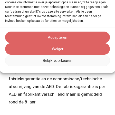
cookies om informatie over je apparaat op te slaan en/of te raadplegen.
batterij/padpaks
moeten worden vervangen.
Door in te stemmen met deze technologieën kunnen wij gegevens zoals
Hierdoor is jouw AED altijd in topstaat.
surfgedrag of unieke ID's op deze site verwerken. Als je geen
toestemming geeft of uw toestemming intrekt, kan dit een nadelige
invloed hebben op bepaalde functies en mogelijkheden.
Wat is de garantietermijn op een AED?
Accepteren
Technologie verbetert en apparatuur veroudert.
Elke automatische externe defibrillator (AED)
Weiger
bevat onderdelen met een bepaalde levensduur. De
Bekijk voorkeuren
meeste AED’s hebben een levensduur rond de 8 –
10 jaar. De levensduur is vaak gekoppeld aan de
fabrieksgarantie en de economische/technische
afschrijving van de AED. De fabrieksgarantie is per
AED en fabrikant verschillend maar is gemiddeld
rond de 8 jaar.