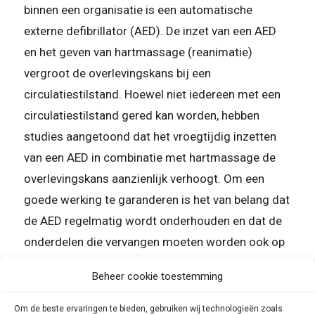
binnen een organisatie is een automatische
externe defibrillator (AED). De inzet van een AED
en het geven van hartmassage (reanimatie)
vergroot de overlevingskans bij een
circulatiestilstand. Hoewel niet iedereen met een
circulatiestilstand gered kan worden, hebben
studies aangetoond dat het vroegtijdig inzetten
van een AED in combinatie met hartmassage de
overlevingskans aanzienlijk verhoogt. Om een
goede werking te garanderen is het van belang dat
de AED regelmatig wordt onderhouden en dat de
onderdelen die vervangen moeten worden ook op
tijd worden vervangen. Wanneer je een AED
Beheer cookie toestemming
aanschaft via Becare nemen wij de AED op in onze
onderhoudslijst. Wij melden wanneer de
Om de beste ervaringen te bieden, gebruiken wij technologieën zoals