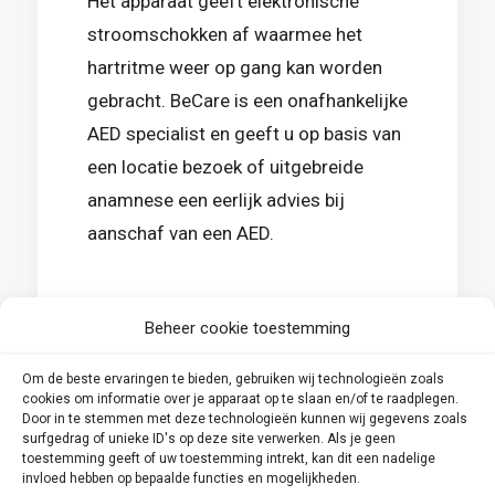
Het apparaat geeft elektronische
stroomschokken af waarmee het
hartritme weer op gang kan worden
gebracht. BeCare is een onafhankelijke
AED specialist en geeft u op basis van
een locatie bezoek of uitgebreide
anamnese een eerlijk advies bij
aanschaf van een AED.
Volledig ontzorgd
Beheer cookie toestemming
Om de beste ervaringen te bieden, gebruiken wij technologieën zoals
Ook levert BeCare alle accessoires,
cookies om informatie over je apparaat op te slaan en/of te raadplegen.
zoals elektroden, batterijen en diverse
Door in te stemmen met deze technologieën kunnen wij gegevens zoals
surfgedrag of unieke ID's op deze site verwerken. Als je geen
tassen (ook
Pelican case
of
Pax tas
).
toestemming geeft of uw toestemming intrekt, kan dit een nadelige
invloed hebben op bepaalde functies en mogelijkheden.
Bovendien verzorgen wij het