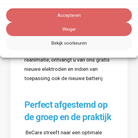
onderhoud van uw AED en wanneer er
batterijen of elektroden vervangen
Accepteren
moeten worden, geven wij u hiervan
Weiger
tijdig een signaal.
Bekijk voorkeuren
Bij inzet van de AED voor een
reanimatie, ontvangt u van ons gratis
nieuwe elektroden en indien van
toepassing ook de nieuwe batterij.
Perfect afgestemd op
de groep en de praktijk
BeCare streeft naar een optimale