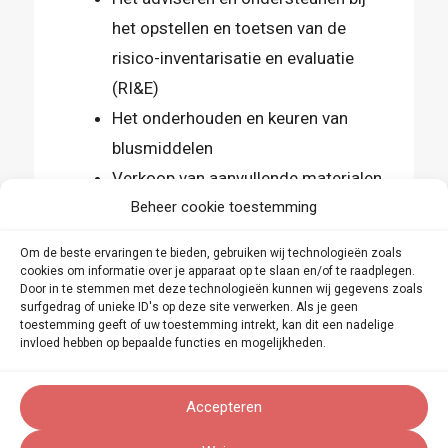
het opstellen en toetsen van de
risico-inventarisatie en evaluatie
(RI&E)
Het onderhouden en keuren van
blusmiddelen
Verkoop van aanvullende materialen
Beheer cookie toestemming
op het gebied van AED, EHBO en
BHV
Om de beste ervaringen te bieden, gebruiken wij technologieën zoals
cookies om informatie over je apparaat op te slaan en/of te raadplegen.
Door in te stemmen met deze technologieën kunnen wij gegevens zoals
Ook hier maken we gebruik van
surfgedrag of unieke ID's op deze site verwerken. Als je geen
gecertificeerde veiligheidsdeskundige.
toestemming geeft of uw toestemming intrekt, kan dit een nadelige
invloed hebben op bepaalde functies en mogelijkheden.
Onze leveranciers van materialen staan
bekend om hun kwalitatief
Accepteren
hoogstaande producten en goede
logistiek.