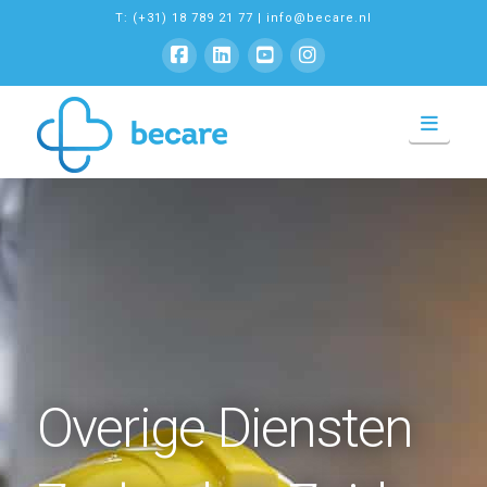
T: (+31) 18 789 21 77
|
info@becare.nl
N
a
v
i
g
a
t
i
o
n
Overige Diensten