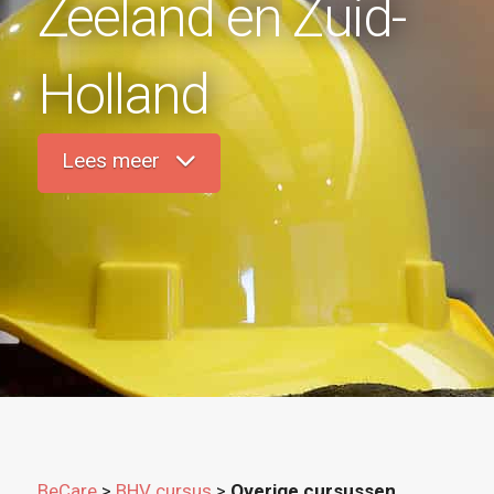
Zeeland en Zuid-
Holland
Lees meer
BeCare
>
BHV cursus
>
Overige cursussen