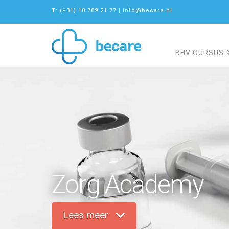
T: (+31) 18 789 21 77
|
info@becare.nl
BHV CURSUS
Zorg Academy
Lees meer