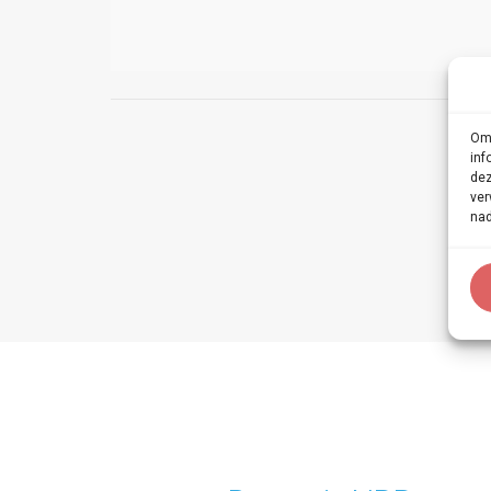
Om 
inf
dez
ver
nad