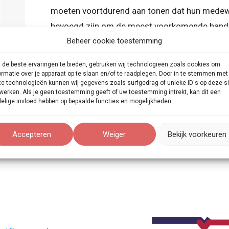
moeten voortdurend aan tonen dat hun medewe
bevoegd zijn om de meest voorkomende handeli
verrichten.
Beheer cookie toestemming
Boeken
de beste ervaringen te bieden, gebruiken wij technologieën zoals cookies om
ormatie over je apparaat op te slaan en/of te raadplegen. Door in te stemmen met
e technologieën kunnen wij gegevens zoals surfgedrag of unieke ID's op deze si
werken. Als je geen toestemming geeft of uw toestemming intrekt, kan dit een
elige invloed hebben op bepaalde functies en mogelijkheden.
Accepteren
Weiger
Bekijk voorkeuren