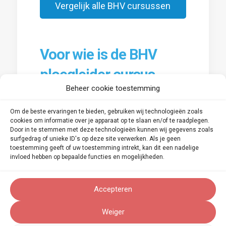
Vergelijk alle BHV cursussen
Voor wie is de BHV
ploegleider cursus
Beheer cookie toestemming
geschikt?
Om de beste ervaringen te bieden, gebruiken wij technologieën zoals
Deze cursus is bedoeld voor
cookies om informatie over je apparaat op te slaan en/of te raadplegen.
Door in te stemmen met deze technologieën kunnen wij gegevens zoals
medewerkers die zich bezighouden
surfgedrag of unieke ID's op deze site verwerken. Als je geen
toestemming geeft of uw toestemming intrekt, kan dit een nadelige
met de uitvoering van het BHV-beleid
invloed hebben op bepaalde functies en mogelijkheden.
binnen de organisatie.
Accepteren
Inhoud van de cursus
Weiger