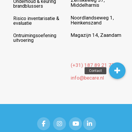
Zernikeweg 37,
Onderhoud & keuring
Middelharnis
brandblussers
Noordlandseweg 1,
Risico inventarisatie &
Heinkenszand
evaluatie
Magazijn 14, Zaandam
Ontruimingsoefening
uitvoering
(+31) 187 89 21 77
info@becare.nl